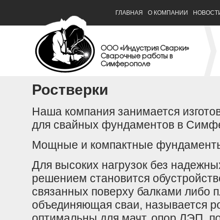
ГЛАВНАЯ
О КОМПАНИИ
НОВОСТ
ООО «Индустрия Сварки»
Сварочные работы в
Симферополе
Ростверки
Наша компания занимается изготов
для свайных фундаментов в Симфе
Мощные и компактные фундаменты 
Для высоких нагрузок без надежн
решением становится обустройств
связанных поверху балками либо п
объединяющая сваи, называется р
оптимальны для мачт, опор ЛЭП, п